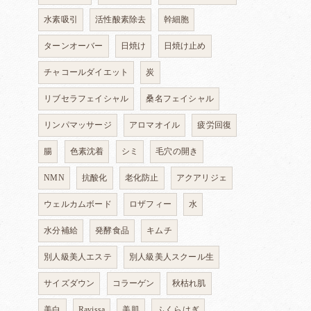
水素吸引
活性酸素除去
幹細胞
ターンオーバー
日焼け
日焼け止め
チャコールダイエット
炭
リブセラフェイシャル
桑名フェイシャル
リンパマッサージ
アロマオイル
疲労回復
腸
色素沈着
シミ
毛穴の開き
NMN
抗酸化
老化防止
アクアリジェ
ウェルカムボード
ロザフィー
水
水分補給
発酵食品
キムチ
別人級美人エステ
別人級美人スクール生
サイズダウン
コラーゲン
秋枯れ肌
美白
Ravissa
美肌
ふくらはぎ