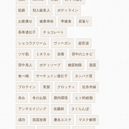
筋膜
別人級美人
ボディライン
お腹痩せ
健康寿命
準備食
若返り
長寿遺伝子
チョコレート
ショコラクリーム
ヴィーガン
超音波
ツヤ肌
ミネラル
栄養
背中のニキビ
背中美人
ボディソープ
糖質制限
脂質
食べ物
サーチュイン遺伝子
タンパク質
プロテイン
美髪
グロッティ
近赤外線
赤み
冬のお肌
膣内環境
ヒト幹細胞
アンチエイジング
佐藤錦
さくらんぼ
成功
肌質改善
桑名エステ
マスク解禁