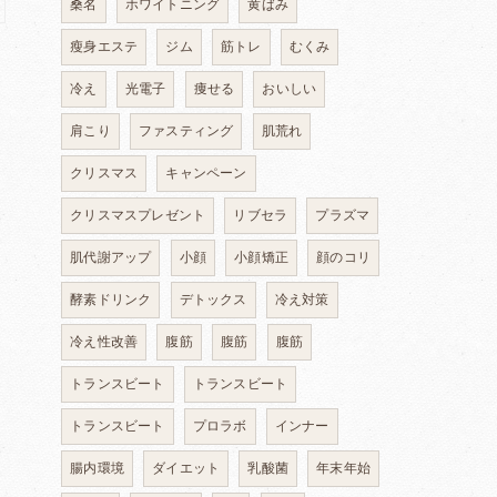
桑名
ホワイトニング
黄ばみ
瘦身エステ
ジム
筋トレ
むくみ
冷え
光電子
痩せる
おいしい
肩こり
ファスティング
肌荒れ
クリスマス
キャンペーン
クリスマスプレゼント
リブセラ
プラズマ
肌代謝アップ
小顔
小顔矯正
顔のコリ
酵素ドリンク
デトックス
冷え対策
冷え性改善
腹筋
腹筋
腹筋
トランスビート
トランスビート
トランスビート
プロラボ
インナー
腸内環境
ダイエット
乳酸菌
年末年始