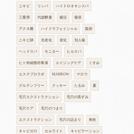
ニキビ
リンパ
ハイドロオキシスパ
三重県
代謝酵素
腸活
吸収
アクネ菌
ハイドラフェイシャル
脂肪
ニキビ跡
光老化
老化
別人級
ヘッドスパ
モニター
ヒルスパ
ヒト幹細胞培養液
エイジングケア
くすみ
エステプロラボ
MARROW
マロウ
グルテンフリー
クッキー
たるみ
夏
毛穴エクストラクション
毛穴の黒ずみ
毛穴ケア
毛穴のつまり
エクストラクション
毛穴の詰まり
角栓
キャビゼロ
セルライト
キャビテーション