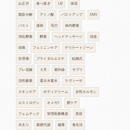
お正月
食べ過ぎ
1月
保湿
脂肪分解
アミノ酸
バストアップ
EMS
バスト
漫画
毛穴
体内酵素
消化酵素
酵素
ヘッドマッサージ
頭皮
頭痛
フェミニンケア
デリケートゾーン
生理痛
ブライダルエステ
結婚式
プレ花嫁
３月
紫外線
サプリ
活性酸素
還元水素水
ラヴィーサ
スキンケア
ボディクリーム
女性ホルモン
エストロゲン
オメガ3
膣ケア
フェムテック
管理医療機器
美容
水太り
基礎代謝
健康
食生活