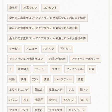
桑名市
水素サロン
コンセプト
桑名市の水素サロン･アクアリジェ 水素浴サロンの口コミ情報
桑名市の水素サロン･アクアリジェ 水素浴サロンの評判
桑名市の水素サロン･アクアリジェ 水素浴サロンのお客様の声
サービス
メニュー
スタッフ
アクセス
アクアリジェ 水素浴サロン
お問い合わせ
プライバシーポリシー
ｑ
水素吸入
アトピー
エステ
フェイシャル
水素
乾燥
痩身
安い
便秘
ハーブティー
桑名
ホワイトニング
黄ばみ
瘦身エステ
ジム
筋トレ
むくみ
冷え
光電子
痩せる
おいしい
肩こり
ファスティング
肌荒れ
クリスマス
キャンペーン