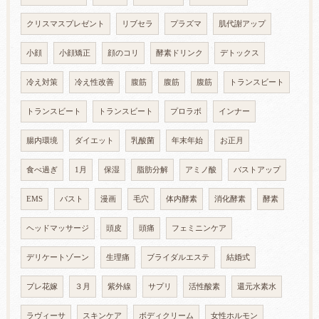
クリスマスプレゼント
リブセラ
プラズマ
肌代謝アップ
小顔
小顔矯正
顔のコリ
酵素ドリンク
デトックス
冷え対策
冷え性改善
腹筋
腹筋
腹筋
トランスビート
トランスビート
トランスビート
プロラボ
インナー
腸内環境
ダイエット
乳酸菌
年末年始
お正月
食べ過ぎ
1月
保湿
脂肪分解
アミノ酸
バストアップ
EMS
バスト
漫画
毛穴
体内酵素
消化酵素
酵素
ヘッドマッサージ
頭皮
頭痛
フェミニンケア
デリケートゾーン
生理痛
ブライダルエステ
結婚式
プレ花嫁
３月
紫外線
サプリ
活性酸素
還元水素水
ラヴィーサ
スキンケア
ボディクリーム
女性ホルモン