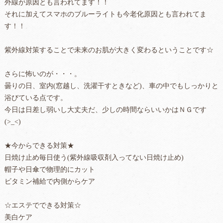
外線が原因とも言われてます！！
それに加えてスマホのブルーライトも今老化原因とも言われてま
す！！
紫外線対策することで未来のお肌が大きく変わるということです☆
さらに怖いのが・・・。
曇りの日、室内(窓越し、洗濯干すときなど)、車の中でもしっかりと
浴びている点です。
今日は日差し弱いし大丈夫だ、少しの時間ならいいかはＮＧです
(>_<)
★今からできる対策★
日焼け止め毎日使う(紫外線吸収剤入ってない日焼け止め)
帽子や日傘で物理的にカット
ビタミン補給で内側からケア
☆エステでできる対策☆
美白ケア