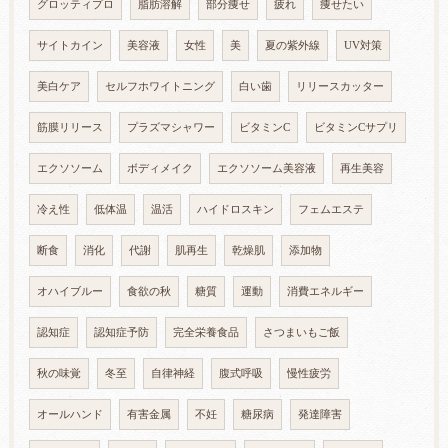
グロッティプロ
脂肪溶解
部分痩せ
疲れ
痩せたい
サイトカイン
美容液
女性
美
夏の紫外線
UV対策
美白ケア
セルフホワイトニング
白い歯
リリースカッター
筋膜リリース
プラズマシャワー
ビタミンC
ビタミンCサプリ
エクソソーム
ボディメイク
エクソソーム美容液
再生美容
冷え性
低体温
温活
ハイドロスキン
フェムエステ
断食
消化
代謝
肌再生
乾燥肌
添加物
オハイブルー
食欲の秋
糖質
運動
消費エネルギー
認知症
認知症予防
完全栄養食品
さつまいもご飯
秋の味覚
冬至
自律神経
腹式呼吸
慢性疲労
オールハンド
有害金属
不妊
糖尿病
発達障害