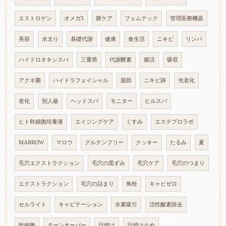
エストロゲン
オメガ3
膣ケア
フェムテック
管理医療機器
美容
水太り
基礎代謝
健康
食生活
ニキビ
リンパ
ハイドロオキシスパ
三重県
代謝酵素
腸活
吸収
アクネ菌
ハイドラフェイシャル
脂肪
ニキビ跡
光老化
老化
別人級
ヘッドスパ
モニター
ヒルスパ
ヒト幹細胞培養液
エイジングケア
くすみ
エステプロラボ
MARROW
マロウ
グルテンフリー
クッキー
たるみ
夏
毛穴エクストラクション
毛穴の黒ずみ
毛穴ケア
毛穴のつまり
エクストラクション
毛穴の詰まり
角栓
キャビゼロ
セルライト
キャビテーション
水素吸引
活性酸素除去
幹細胞
ターンオーバー
日焼け
日焼け止め