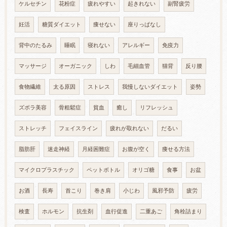
ケルセチン
花粉症
疲れやすい
起きれない
副腎疲労
妊活
糖質ダイエット
痩せない
座りっぱなし
背中のたるみ
睡眠
寝れない
アレルギー
免疫力
マッサージ
オーガニック
しわ
毛細血管
猫背
反り腰
食物繊維
太る原因
ストレス
我慢しないダイエット
姿勢
ズボラ美容
骨粗鬆症
貧血
癒し
リフレッシュ
ストレッチ
フェイスライン
疲れが取れない
だるい
脂肪肝
迷走神経
月経困難症
お腹が空く
痩せる方法
マイクロプラスチック
ペットボトル
オリゴ糖
食事
お盆
お酒
長寿
首こり
巻き肩
小じわ
風邪予防
疲労
検査
ホルモン
抗生剤
血行促進
二重あご
角栓詰まり