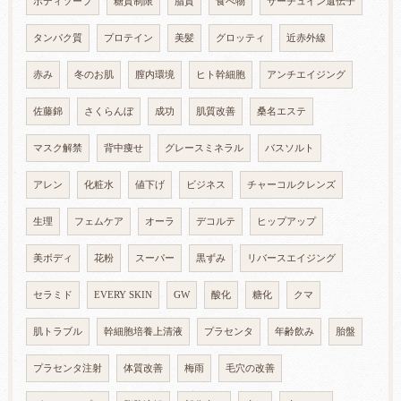
ボディソープ
糖質制限
脂質
食べ物
サーチュイン遺伝子
タンパク質
プロテイン
美髪
グロッティ
近赤外線
赤み
冬のお肌
膣内環境
ヒト幹細胞
アンチエイジング
佐藤錦
さくらんぼ
成功
肌質改善
桑名エステ
マスク解禁
背中痩せ
グレースミネラル
バスソルト
アレン
化粧水
値下げ
ビジネス
チャーコルクレンズ
生理
フェムケア
オーラ
デコルテ
ヒップアップ
美ボディ
花粉
スーパー
黒ずみ
リバースエイジング
セラミド
EVERY SKIN
GW
酸化
糖化
クマ
肌トラブル
幹細胞培養上清液
プラセンタ
年齢飲み
胎盤
プラセンタ注射
体質改善
梅雨
毛穴の改善