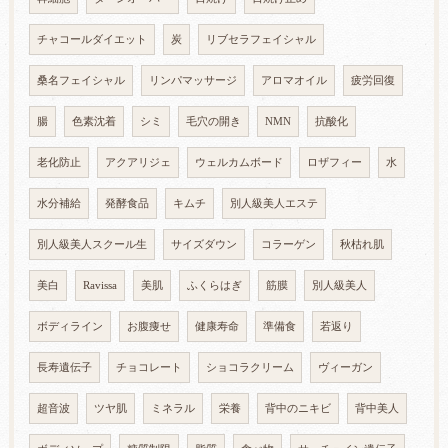
チャコールダイエット
炭
リブセラフェイシャル
桑名フェイシャル
リンパマッサージ
アロマオイル
疲労回復
腸
色素沈着
シミ
毛穴の開き
NMN
抗酸化
老化防止
アクアリジェ
ウェルカムボード
ロザフィー
水
水分補給
発酵食品
キムチ
別人級美人エステ
別人級美人スクール生
サイズダウン
コラーゲン
秋枯れ肌
美白
Ravissa
美肌
ふくらはぎ
筋膜
別人級美人
ボディライン
お腹痩せ
健康寿命
準備食
若返り
長寿遺伝子
チョコレート
ショコラクリーム
ヴィーガン
超音波
ツヤ肌
ミネラル
栄養
背中のニキビ
背中美人