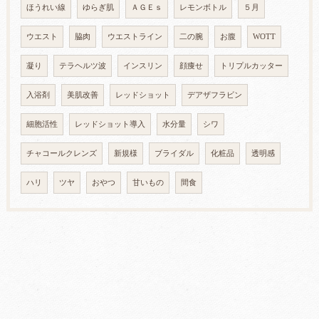
ほうれい線
ゆらぎ肌
ＡＧＥｓ
レモンボトル
５月
ウエスト
脇肉
ウエストライン
二の腕
お腹
WOTT
凝り
テラヘルツ波
インスリン
顔痩せ
トリプルカッター
入浴剤
美肌改善
レッドショット
デアザフラビン
細胞活性
レッドショット導入
水分量
シワ
チャコールクレンズ
新規様
ブライダル
化粧品
透明感
ハリ
ツヤ
おやつ
甘いもの
間食