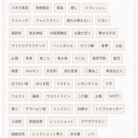
ズボラ美容
骨粗鬆症
貧血
癒し
リフレッシュ
ストレッチ
フェイスライン
疲れが取れない
だるい
脂肪肝
迷走神経
月経困難症
お腹が空く
痩せる方法
マイクロプラスチック
ペットボトル
オリゴ糖
食事
お盆
お酒
長寿
首こり
巻き肩
小じわ
風邪予防
疲労
検査
ホルモン
抗生剤
血行促進
二重あご
角栓詰まり
ほうれい線
ゆらぎ肌
ＡＧＥｓ
レモンボトル
５月
ウエスト
脇肉
ウエストライン
二の腕
お腹
WOTT
凝り
テラヘルツ波
インスリン
顔痩せ
トリプルカッター
入浴剤
美肌改善
レッドショット
デアザフラビン
細胞活性
レッドショット導入
水分量
シワ