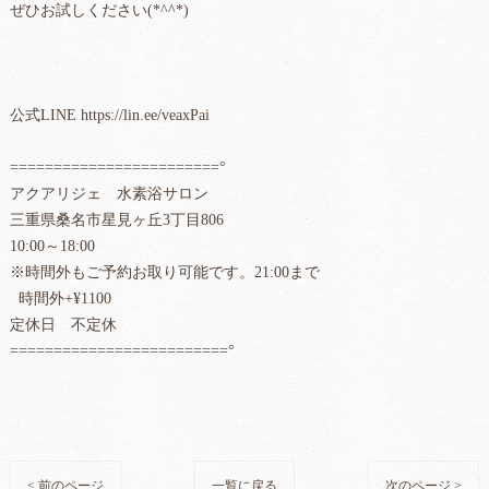
ぜひお試しください(*^^*)
公式LINE https://lin.ee/veaxPai
========================°
アクアリジェ 水素浴サロン
三重県桑名市星見ヶ丘3丁目806
10:00～18:00
※時間外もご予約お取り可能です。21:00まで
時間外+¥1100
定休日 不定休
=========================°
< 前のページ
一覧に戻る
次のページ >