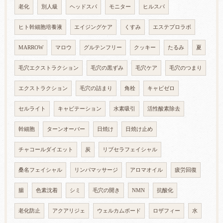
老化
別人級
ヘッドスパ
モニター
ヒルスパ
ヒト幹細胞培養液
エイジングケア
くすみ
エステプロラボ
MARROW
マロウ
グルテンフリー
クッキー
たるみ
夏
毛穴エクストラクション
毛穴の黒ずみ
毛穴ケア
毛穴のつまり
エクストラクション
毛穴の詰まり
角栓
キャビゼロ
セルライト
キャビテーション
水素吸引
活性酸素除去
幹細胞
ターンオーバー
日焼け
日焼け止め
チャコールダイエット
炭
リブセラフェイシャル
桑名フェイシャル
リンパマッサージ
アロマオイル
疲労回復
腸
色素沈着
シミ
毛穴の開き
NMN
抗酸化
老化防止
アクアリジェ
ウェルカムボード
ロザフィー
水