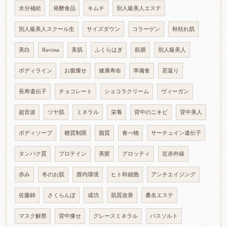
水分補給
発酵食品
キムチ
別人級美人エステ
別人級美人スクール生
サイズダウン
コラーゲン
秋枯れ肌
美白
Ravissa
美肌
ふくらはぎ
筋膜
別人級美人
ボディライン
お腹痩せ
健康寿命
準備食
若返り
長寿遺伝子
チョコレート
ショコラクリーム
ヴィーガン
超音波
ツヤ肌
ミネラル
栄養
背中のニキビ
背中美人
ボディソープ
糖質制限
脂質
食べ物
サーチュイン遺伝子
タンパク質
プロテイン
美髪
グロッティ
近赤外線
赤み
冬のお肌
膣内環境
ヒト幹細胞
アンチエイジング
佐藤錦
さくらんぼ
成功
肌質改善
桑名エステ
マスク解禁
背中痩せ
グレースミネラル
バスソルト