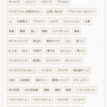
サービス
メニュー
スタッフ
アクセス
アクアリジェ 水素浴サロン
お問い合わせ
プライバシーポリシー
ｑ
水素吸入
アトピー
エステ
フェイシャル
水素
乾燥
痩身
安い
便秘
ハーブティー
桑名
ホワイトニング
黄ばみ
瘦身エステ
ジム
筋トレ
むくみ
冷え
光電子
痩せる
おいしい
肩こり
ファスティング
肌荒れ
クリスマス
キャンペーン
クリスマスプレゼント
リブセラ
プラズマ
肌代謝アップ
小顔
小顔矯正
顔のコリ
酵素ドリンク
デトックス
冷え対策
冷え性改善
腹筋
腹筋
腹筋
トランスビート
トランスビート
トランスビート
プロラボ
インナー