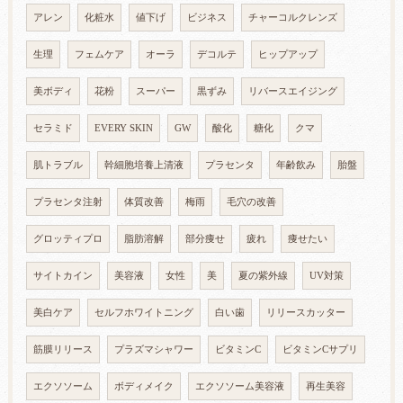
アレン
化粧水
値下げ
ビジネス
チャーコルクレンズ
生理
フェムケア
オーラ
デコルテ
ヒップアップ
美ボディ
花粉
スーパー
黒ずみ
リバースエイジング
セラミド
EVERY SKIN
GW
酸化
糖化
クマ
肌トラブル
幹細胞培養上清液
プラセンタ
年齢飲み
胎盤
プラセンタ注射
体質改善
梅雨
毛穴の改善
グロッティプロ
脂肪溶解
部分痩せ
疲れ
痩せたい
サイトカイン
美容液
女性
美
夏の紫外線
UV対策
美白ケア
セルフホワイトニング
白い歯
リリースカッター
筋膜リリース
プラズマシャワー
ビタミンC
ビタミンCサプリ
エクソソーム
ボディメイク
エクソソーム美容液
再生美容