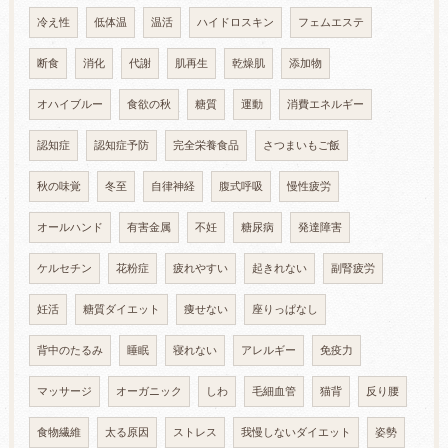
冷え性
低体温
温活
ハイドロスキン
フェムエステ
断食
消化
代謝
肌再生
乾燥肌
添加物
オハイブルー
食欲の秋
糖質
運動
消費エネルギー
認知症
認知症予防
完全栄養食品
さつまいもご飯
秋の味覚
冬至
自律神経
腹式呼吸
慢性疲労
オールハンド
有害金属
不妊
糖尿病
発達障害
ケルセチン
花粉症
疲れやすい
起きれない
副腎疲労
妊活
糖質ダイエット
痩せない
座りっぱなし
背中のたるみ
睡眠
寝れない
アレルギー
免疫力
マッサージ
オーガニック
しわ
毛細血管
猫背
反り腰
食物繊維
太る原因
ストレス
我慢しないダイエット
姿勢