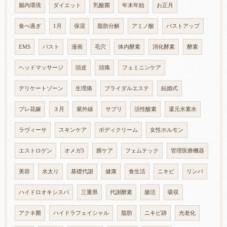
腸内環境
ダイエット
乳酸菌
年末年始
お正月
食べ過ぎ
1月
保湿
脂肪分解
アミノ酸
バストアップ
EMS
バスト
漫画
毛穴
体内酵素
消化酵素
酵素
ヘッドマッサージ
頭皮
頭痛
フェミニンケア
デリケートゾーン
生理痛
ブライダルエステ
結婚式
プレ花嫁
３月
紫外線
サプリ
活性酸素
還元水素水
ラヴィーサ
スキンケア
ボディクリーム
女性ホルモン
エストロゲン
オメガ3
膣ケア
フェムテック
管理医療機器
美容
水太り
基礎代謝
健康
食生活
ニキビ
リンパ
ハイドロオキシスパ
三重県
代謝酵素
腸活
吸収
アクネ菌
ハイドラフェイシャル
脂肪
ニキビ跡
光老化