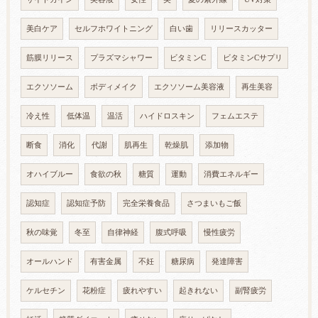
美白ケア
セルフホワイトニング
白い歯
リリースカッター
筋膜リリース
プラズマシャワー
ビタミンC
ビタミンCサプリ
エクソソーム
ボディメイク
エクソソーム美容液
再生美容
冷え性
低体温
温活
ハイドロスキン
フェムエステ
断食
消化
代謝
肌再生
乾燥肌
添加物
オハイブルー
食欲の秋
糖質
運動
消費エネルギー
認知症
認知症予防
完全栄養食品
さつまいもご飯
秋の味覚
冬至
自律神経
腹式呼吸
慢性疲労
オールハンド
有害金属
不妊
糖尿病
発達障害
ケルセチン
花粉症
疲れやすい
起きれない
副腎疲労