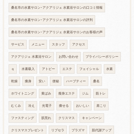
桑名市の水素サロン･アクアリジェ 水素浴サロンの口コミ情報
桑名市の水素サロン･アクアリジェ 水素浴サロンの評判
桑名市の水素サロン･アクアリジェ 水素浴サロンのお客様の声
サービス
メニュー
スタッフ
アクセス
アクアリジェ 水素浴サロン
お問い合わせ
プライバシーポリシー
ｑ
水素吸入
アトピー
エステ
フェイシャル
水素
乾燥
痩身
安い
便秘
ハーブティー
桑名
ホワイトニング
黄ばみ
瘦身エステ
ジム
筋トレ
むくみ
冷え
光電子
痩せる
おいしい
肩こり
ファスティング
肌荒れ
クリスマス
キャンペーン
クリスマスプレゼント
リブセラ
プラズマ
肌代謝アップ