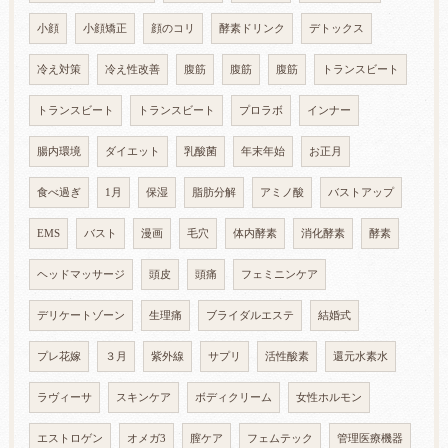
小顔
小顔矯正
顔のコリ
酵素ドリンク
デトックス
冷え対策
冷え性改善
腹筋
腹筋
腹筋
トランスビート
トランスビート
トランスビート
プロラボ
インナー
腸内環境
ダイエット
乳酸菌
年末年始
お正月
食べ過ぎ
1月
保湿
脂肪分解
アミノ酸
バストアップ
EMS
バスト
漫画
毛穴
体内酵素
消化酵素
酵素
ヘッドマッサージ
頭皮
頭痛
フェミニンケア
デリケートゾーン
生理痛
ブライダルエステ
結婚式
プレ花嫁
３月
紫外線
サプリ
活性酸素
還元水素水
ラヴィーサ
スキンケア
ボディクリーム
女性ホルモン
エストロゲン
オメガ3
膣ケア
フェムテック
管理医療機器