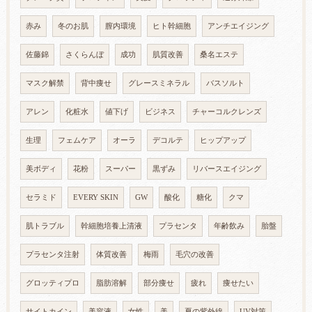
赤み
冬のお肌
膣内環境
ヒト幹細胞
アンチエイジング
佐藤錦
さくらんぼ
成功
肌質改善
桑名エステ
マスク解禁
背中痩せ
グレースミネラル
バスソルト
アレン
化粧水
値下げ
ビジネス
チャーコルクレンズ
生理
フェムケア
オーラ
デコルテ
ヒップアップ
美ボディ
花粉
スーパー
黒ずみ
リバースエイジング
セラミド
EVERY SKIN
GW
酸化
糖化
クマ
肌トラブル
幹細胞培養上清液
プラセンタ
年齢飲み
胎盤
プラセンタ注射
体質改善
梅雨
毛穴の改善
グロッティプロ
脂肪溶解
部分痩せ
疲れ
痩せたい
サイトカイン
美容液
女性
美
夏の紫外線
UV対策