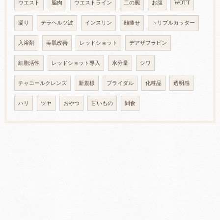
ウエスト
脇肉
ウエストライン
二の腕
お腹
WOTT
凝り
テラヘルツ波
インスリン
顔痩せ
トリプルカッター
入浴剤
美肌改善
レッドショット
デアザフラビン
細胞活性
レッドショット導入
水分量
シワ
チャコールクレンズ
新規様
ブライダル
化粧品
透明感
ハリ
ツヤ
おやつ
甘いもの
間食