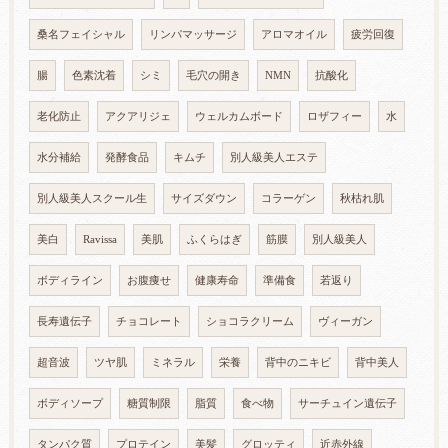
桑名フェイシャル
リンパマッサージ
アロマオイル
疲労回復
腸
色素沈着
シミ
毛穴の開き
NMN
抗酸化
老化防止
アクアリジェ
ウェルカムボード
ロザフィー
水
水分補給
発酵食品
キムチ
別人級美人エステ
別人級美人スクール生
サイズダウン
コラーゲン
秋枯れ肌
美白
Ravissa
美肌
ふくらはぎ
筋膜
別人級美人
ボディライン
お腹痩せ
健康寿命
準備食
若返り
長寿遺伝子
チョコレート
ショコラクリーム
ヴィーガン
超音波
ツヤ肌
ミネラル
栄養
背中のニキビ
背中美人
ボディソープ
糖質制限
脂質
食べ物
サーチュイン遺伝子
タンパク質
プロテイン
美髪
グロッティ
近赤外線