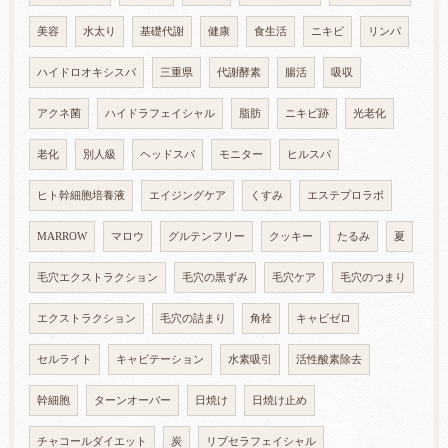
美容
水太り
基礎代謝
健康
食生活
ニキビ
リンパ
ハイドロオキシスパ
三重県
代謝酵素
腸活
吸収
アクネ菌
ハイドラフェイシャル
脂肪
ニキビ跡
光老化
老化
別人級
ヘッドスパ
モニター
ヒルスパ
ヒト幹細胞培養液
エイジングケア
くすみ
エステプロラボ
MARROW
マロウ
グルテンフリー
クッキー
たるみ
夏
毛穴エクストラクション
毛穴の黒ずみ
毛穴ケア
毛穴のつまり
エクストラクション
毛穴の詰まり
角栓
キャビゼロ
セルライト
キャビテーション
水素吸引
活性酸素除去
幹細胞
ターンオーバー
日焼け
日焼け止め
チャコールダイエット
炭
リブセラフェイシャル