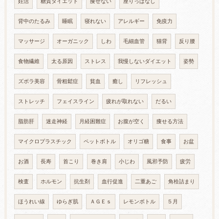
妊活
糖質ダイエット
痩せない
座りっぱなし
背中のたるみ
睡眠
寝れない
アレルギー
免疫力
マッサージ
オーガニック
しわ
毛細血管
猫背
反り腰
食物繊維
太る原因
ストレス
我慢しないダイエット
姿勢
ズボラ美容
骨粗鬆症
貧血
癒し
リフレッシュ
ストレッチ
フェイスライン
疲れが取れない
だるい
脂肪肝
迷走神経
月経困難症
お腹が空く
痩せる方法
マイクロプラスチック
ペットボトル
オリゴ糖
食事
お盆
お酒
長寿
首こり
巻き肩
小じわ
風邪予防
疲労
検査
ホルモン
抗生剤
血行促進
二重あご
角栓詰まり
ほうれい線
ゆらぎ肌
ＡＧＥｓ
レモンボトル
５月