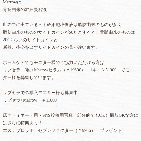
Marrowは
骨髄由来の幹細美容液
世の中に出ているヒト幹細胞培養液は脂肪由来のものが多く、
脂肪由来のもののサイトカインが50だとすると、骨髄由来のものは
200くらいのサイトカインと
断然、指令を出すサイトカインの量が違います。
ホームケアでもモニター様でご協力いただける方は
リブセラ 3回+Marrowセラム（￥19800） 1本 ￥51000 でモニ
ター様を募集しています。
リブセラでの導入モニター様も募集中！
リブセラ+Marrow ￥11000
店内ラミネート用・SNS投稿用写真（部分的でもOK）撮影OKな方に
はさらに特典あり！
エステプロラボ セブンファクター（￥9936） プレゼント！